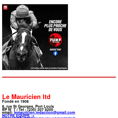
Le Mauricien ltd
Fondé en 1908
8, rue St Georges, Port Louis
BP N° 7 / Tel : (230) 207 8200
email:
lemauricien.redaction@gmail.com
NOTRE ÉQUIPE →