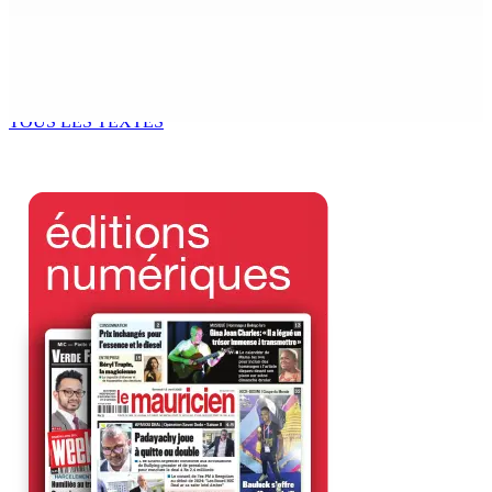
8 Août 2026 11h33
BUDGET AFTERMATH — Réforme de la pension — Finance
Bill : baroud d’honneur syndical à la State House, lundi
8 Août 2026 10h00
TOUS LES TEXTES