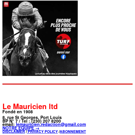
Le Mauricien ltd
Fondé en 1908
8, rue St Georges, Port Louis
BP N° 7 / Tel : (230) 207 8200
email:
lemauricien.redaction@gmail.com
NOTRE ÉQUIPE →
DISCLAIMER
/
PRIVACY POLICY
/
ABONNEMENT