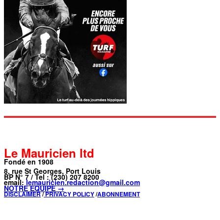
Le Mauricien ltd
Fondé en 1908
8, rue St Georges, Port Louis
BP N° 7 / Tel : (230) 207 8200
email:
lemauricien.redaction@gmail.com
NOTRE ÉQUIPE →
DISCLAIMER
/
PRIVACY POLICY
/
ABONNEMENT