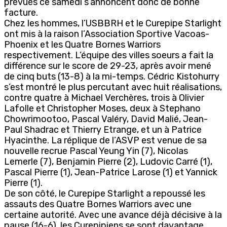
prévues ce samedi s’annoncent donc de bonne
facture.
Chez les hommes, l’USBBRH et le Curepipe Starlight
ont mis à la raison l’Association Sportive Vacoas-
Phoenix et les Quatre Bornes Warriors
respectivement. L’équipe des villes soeurs a fait la
différence sur le score de 29-23, après avoir mené
de cinq buts (13-8) à la mi-temps. Cédric Kistohurry
s’est montré le plus percutant avec huit réalisations,
contre quatre à Michael Verchères, trois à Olivier
Lafolle et Christopher Moses, deux à Stephano
Chowrimootoo, Pascal Valéry, David Malié, Jean-
Paul Shadrac et Thierry Etrange, et un à Patrice
Hyacinthe. La réplique de l’ASVP est venue de sa
nouvelle recrue Pascal Yeung Yin (7), Nicolas
Lemerle (7), Benjamin Pierre (2), Ludovic Carré (1),
Pascal Pierre (1), Jean-Patrice Larose (1) et Yannick
Pierre (1).
De son côté, le Curepipe Starlight a repoussé les
assauts des Quatre Bornes Warriors avec une
certaine autorité. Avec une avance déjà décisive à la
pause (16-6), les Curepipiens se sont davantage