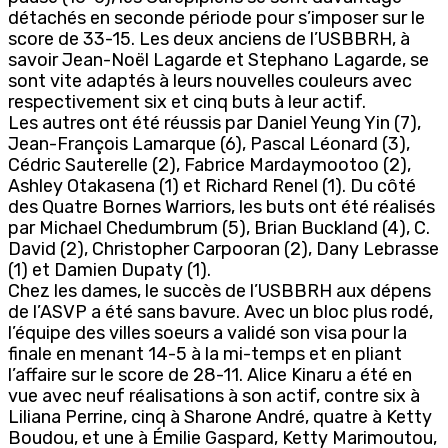
détachés en seconde période pour s’imposer sur le
score de 33-15. Les deux anciens de l’USBBRH, à
savoir Jean-Noël Lagarde et Stephano Lagarde, se
sont vite adaptés à leurs nouvelles couleurs avec
respectivement six et cinq buts à leur actif.
Les autres ont été réussis par Daniel Yeung Yin (7),
Jean-François Lamarque (6), Pascal Léonard (3),
Cédric Sauterelle (2), Fabrice Mardaymootoo (2),
Ashley Otakasena (1) et Richard Renel (1). Du côté
des Quatre Bornes Warriors, les buts ont été réalisés
par Michael Chedumbrum (5), Brian Buckland (4), C.
David (2), Christopher Carpooran (2), Dany Lebrasse
(1) et Damien Dupaty (1).
Chez les dames, le succès de l’USBBRH aux dépens
de l’ASVP a été sans bavure. Avec un bloc plus rodé,
l’équipe des villes soeurs a validé son visa pour la
finale en menant 14-5 à la mi-temps et en pliant
l’affaire sur le score de 28-11. Alice Kinaru a été en
vue avec neuf réalisations à son actif, contre six à
Liliana Perrine, cinq à Sharone André, quatre à Ketty
Boudou, et une à Émilie Gaspard, Ketty Marimoutou,