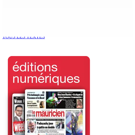
Adrien Duval a démissionné de ses fonctions
d’Opposition Whip et de président du Public Accounts
Committee (PAC)
6 Août 2026 17h52
TOUS LES TEXTES