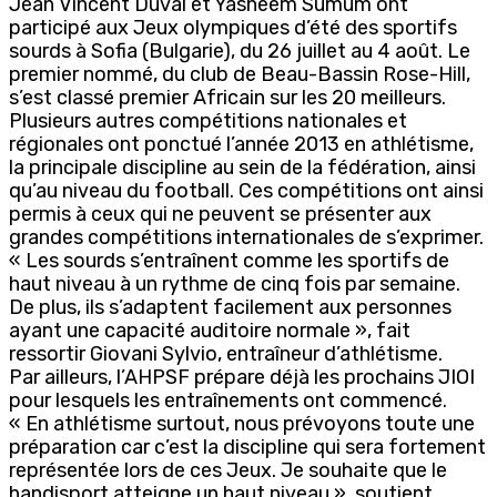
Jean Vincent Duval et Yasheem Sumum ont
participé aux Jeux olympiques d’été des sportifs
sourds à Sofia (Bulgarie), du 26 juillet au 4 août. Le
premier nommé, du club de Beau-Bassin Rose-Hill,
s’est classé premier Africain sur les 20 meilleurs.
Plusieurs autres compétitions nationales et
régionales ont ponctué l’année 2013 en athlétisme,
la principale discipline au sein de la fédération, ainsi
qu’au niveau du football. Ces compétitions ont ainsi
permis à ceux qui ne peuvent se présenter aux
grandes compétitions internationales de s’exprimer.
« Les sourds s’entraînent comme les sportifs de
haut niveau à un rythme de cinq fois par semaine.
De plus, ils s’adaptent facilement aux personnes
ayant une capacité auditoire normale », fait
ressortir Giovani Sylvio, entraîneur d’athlétisme.
Par ailleurs, l’AHPSF prépare déjà les prochains JIOI
pour lesquels les entraînements ont commencé.
« En athlétisme surtout, nous prévoyons toute une
préparation car c’est la discipline qui sera fortement
représentée lors de ces Jeux. Je souhaite que le
handisport atteigne un haut niveau », soutient