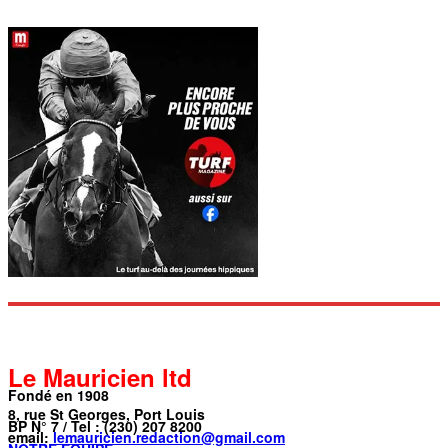
Le Mauricien ltd
Fondé en 1908
8, rue St Georges, Port Louis
BP N° 7 / Tel : (230) 207 8200
email:
lemauricien.redaction@gmail.com