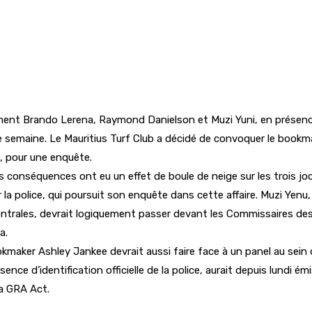
ément Brando Lerena, Raymond Danielson et Muzi Yuni, en présen
te semaine. Le Mauritius Turf Club a décidé de convoquer le book
, pour une enquête.
es conséquences ont eu un effet de boule de neige sur les trois 
r la police, qui poursuit son enquête dans cette affaire. Muzi Yen
entrales, devrait logiquement passer devant les Commissaires des 
a.
aker Ashley Jankee devrait aussi faire face à un panel au sein de
 d’identification officielle de la police, aurait depuis lundi émis
la GRA Act.