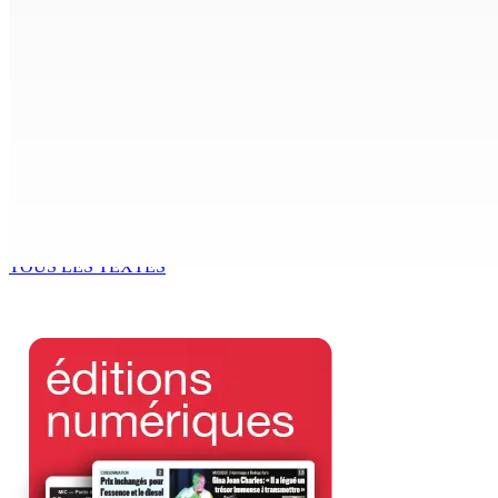
POLICE — Après une opération à Vallée-des-Prêtres : Rs 7 M
8 Août 2026 12h00
Le Fron Militan Progresis, face à la presse ce samedi au He
8 Août 2026 11h40
BUDGET AFTERMATH — Réforme de la pension — Finance Bill :
8 Août 2026 10h00
TOUS LES TEXTES