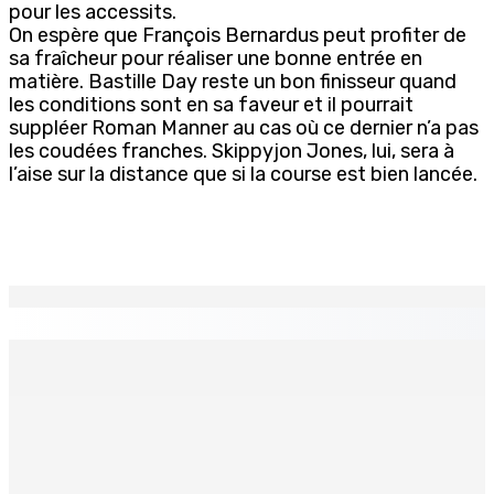
pour les accessits.
On espère que François Bernardus peut profiter de
sa fraîcheur pour réaliser une bonne entrée en
matière. Bastille Day reste un bon finisseur quand
les conditions sont en sa faveur et il pourrait
suppléer Roman Manner au cas où ce dernier n’a pas
les coudées franches. Skippyjon Jones, lui, sera à
l’aise sur la distance que si la course est bien lancée.
EN CONTINU
↻
Technologie de l’infomation – NEXTCOMP 2026 — L’IA et
l’innovation numérique mises en exergue
5 Août 2026 18h00
Marchés obligataires | Pour le compte du Gabon — AFG