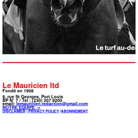
Le Mauricien ltd
Fondé en 1908
8, rue St Georges, Port Louis
BP N° 7 / Tel : (230) 207 8200
email:
lemauricien.redaction@gmail.com
NOTRE ÉQUIPE →
DISCLAIMER
/
PRIVACY POLICY
/
ABONNEMENT