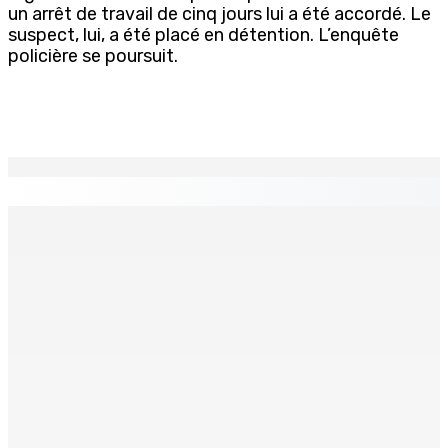
un arrêt de travail de cinq jours lui a été accordé. Le
suspect, lui, a été placé en détention. L’enquête
policière se poursuit.
EN CONTINU
↻
Port-Louis : Un jeune vend de la drogue près du
Marché Central
6 Août 2026 18h00
Un passager mauricien décède à bord d’un vol d’Air
Mauritius
6 Août 2026 17h56
Adrien Duval a démissionné de ses fonctions