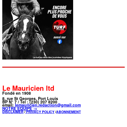
Le Mauricien ltd
Fondé en 1908
8, rue St Georges, Port Louis
BP N° 7 / Tel : (230) 207 8200
email:
lemauricien.redaction@gmail.com
NOTRE ÉQUIPE →
DISCLAIMER
/
PRIVACY POLICY
/
ABONNEMENT