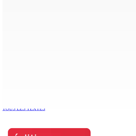
7 Août 2026 15h50
FCC | Réseau d’importation de drogue : Steven Moothoocur
7 Août 2026 15h00
CIMETIÈRE DE BOIS-MARCHAND : Une inconnue inhumée plus 
7 Août 2026 15h00
Beyond Westminster: The Sydney Pierre episode and Maurit
7 Août 2026 15h00
Océan Indien | Saisie de 157,5 kg de drogue : L’ex-JM prend
7 Août 2026 11h49
TOUS LES TEXTES