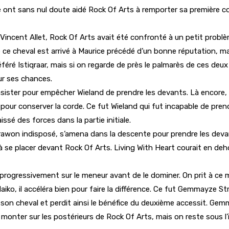
ligne ont sans nul doute aidé Rock Of Arts à remporter sa première
 Vincent Allet, Rock Of Arts avait été confronté à un petit problème
e ce cheval est arrivé à Maurice précédé d’un bonne réputation, ma
 préféré Istiqraar, mais si on regarde de près le palmarès de ces d
sur ses chances.
nsister pour empêcher Wieland de prendre les devants. Là encore, o
e pour conserver la corde. Ce fut Wieland qui fut incapable de pr
ssé des forces dans la partie initiale.
awon indisposé, s’amena dans la descente pour prendre les devant
enu à se placer devant Rock Of Arts. Living With Heart courait en
nt progressivement sur le meneur avant de le dominer. On prit à c
Naiko, il accéléra bien pour faire la différence. Ce fut Gemmayze S
son cheval et perdit ainsi le bénéfice du deuxième accessit. Gemm
lit monter sur les postérieurs de Rock Of Arts, mais on reste sous 