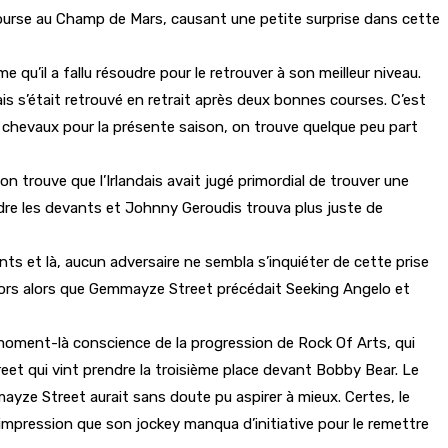
 course au Champ de Mars, causant une petite surprise dans cette
 qu’il a fallu résoudre pour le retrouver à son meilleur niveau.
is s’était retrouvé en retrait après deux bonnes courses. C’est
eux chevaux pour la présente saison, on trouve quelque peu part
n trouve que l’Irlandais avait jugé primordial de trouver une
endre les devants et Johnny Geroudis trouva plus juste de
s et là, aucun adversaire ne sembla s’inquiéter de cette prise
 dehors alors que Gemmayze Street précédait Seeking Angelo et
e moment-là conscience de la progression de Rock Of Arts, qui
treet qui vint prendre la troisième place devant Bobby Bear. Le
ayze Street aurait sans doute pu aspirer à mieux. Certes, le
l’impression que son jockey manqua d’initiative pour le remettre