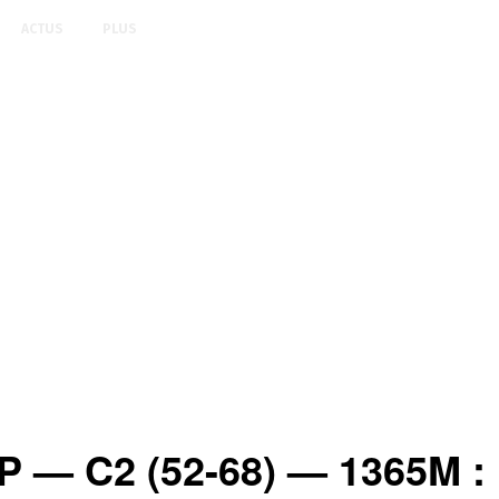
ACTUS
PLUS
 C2 (52-68) — 1365M : R