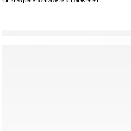
sur le bon pied et il arriva de ce fait tardivement.
Partager
EN CONTINU
↻
TPLink Open Day :MT récompensée pour l’innovation en matiè
7 Août 2026 19h00
Fléaux sociaux | Conseil des Religions : Mobilisation nation
7 Août 2026 18h00
MONTAGNE-LONGUE : Grièvement brûlée après que ses vêtem
7 Août 2026 17h00
Crash de l’hydravion à La Prairie : aucun déversement d’hui