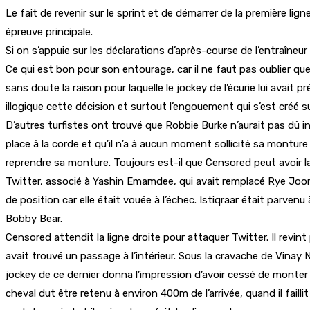
Le fait de revenir sur le sprint et de démarrer de la première 
épreuve principale.
Si on s’appuie sur les déclarations d’après-course de l’entraîneur
Ce qui est bon pour son entourage, car il ne faut pas oublier qu
sans doute la raison pour laquelle le jockey de l’écurie lui avait
illogique cette décision et surtout l’engouement qui s’est créé 
D’autres turfistes ont trouvé que Robbie Burke n’aurait pas dû i
place à la corde et qu’il n’a à aucun moment sollicité sa montur
reprendre sa monture. Toujours est-il que Censored peut avoir lai
Twitter, associé à Yashin Emamdee, qui avait remplacé Rye Joor
de position car elle était vouée à l’échec. Istiqraar était parv
Bobby Bear.
Censored attendit la ligne droite pour attaquer Twitter. Il revi
avait trouvé un passage à l’intérieur. Sous la cravache de Vinay 
jockey de ce dernier donna l’impression d’avoir cessé de monter 
cheval dut être retenu à environ 400m de l’arrivée, quand il fail