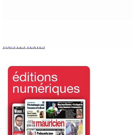
dans le monde littéraire
9 Août 2026 12h00
Tourisme | Patrimoine naturel exceptionnel Île-aux-
Cerfs : un plan de régénération durable
9 Août 2026 12h00
TOUS LES TEXTES