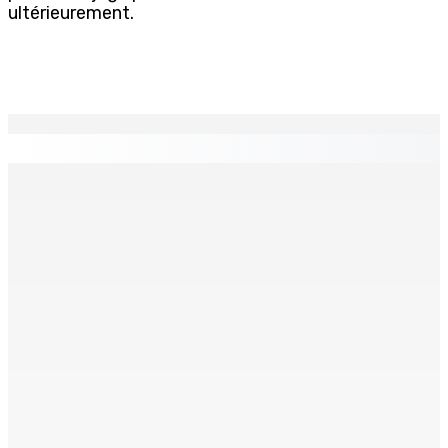
ultérieurement.
EN CONTINU
↻
Natation – Dans une lettre vendredi : Cédric Bathfield
démissionne comme président de la FMN
9 Août 2026 17h00
Héros d’un jour
Recomposition à l’opposition
9 Août 2026 15h00
9 Août 2026 15h00
Kolos Cement : 20 nouveaux diplômés de l’École des
Maçons
9 Août 2026 15h00