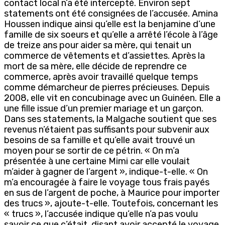
contact local n’a été intercepté. Environ sept
statements ont été consignées de l’accusée. Amina
Houssen indique ainsi qu’elle est la benjamine d’une
famille de six soeurs et qu’elle a arrêté l’école à l’âge
de treize ans pour aider sa mère, qui tenait un
commerce de vêtements et d’assiettes. Après la
mort de sa mère, elle décide de reprendre ce
commerce, après avoir travaillé quelque temps
comme démarcheur de pierres précieuses. Depuis
2008, elle vit en concubinage avec un Guinéen. Elle a
une fille issue d’un premier mariage et un garçon.
Dans ses statements, la Malgache soutient que ses
revenus n’étaient pas suffisants pour subvenir aux
besoins de sa famille et qu’elle avait trouvé un
moyen pour se sortir de ce pétrin. « On m’a
présentée à une certaine Mimi car elle voulait
m’aider à gagner de l’argent », indique-t-elle. « On
m’a encouragée à faire le voyage tous frais payés
en sus de l’argent de poche, à Maurice pour importer
des trucs », ajoute-t-elle. Toutefois, concernant les
« trucs », l’accusée indique qu’elle n’a pas voulu
savoir ce que c’était, disant avoir accepté le voyage