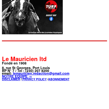
Le Mauricien ltd
Fondé en 1908
8, rue St Georges, Port Louis
BP N° 7 / Tel : (230) 207 8200
email:
lemauricien.redaction@gmail.com
NOTRE ÉQUIPE →
DISCLAIMER
/
PRIVACY POLICY
/
ABONNEMENT