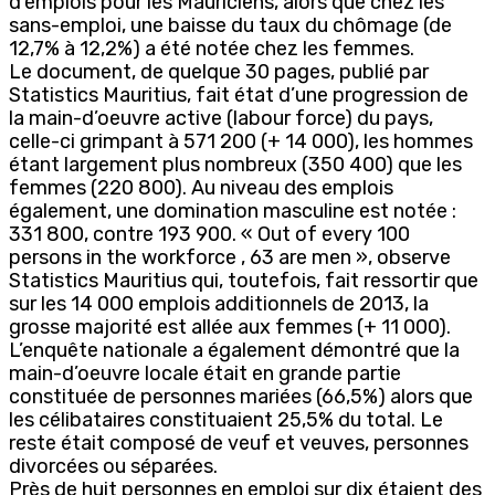
d’emplois pour les Mauriciens, alors que chez les
sans-emploi, une baisse du taux du chômage (de
12,7% à 12,2%) a été notée chez les femmes.
Le document, de quelque 30 pages, publié par
Statistics Mauritius, fait état d’une progression de
la main-d’oeuvre active (labour force) du pays,
celle-ci grimpant à 571 200 (+ 14 000), les hommes
étant largement plus nombreux (350 400) que les
femmes (220 800). Au niveau des emplois
également, une domination masculine est notée :
331 800, contre 193 900. « Out of every 100
persons in the workforce , 63 are men », observe
Statistics Mauritius qui, toutefois, fait ressortir que
sur les 14 000 emplois additionnels de 2013, la
grosse majorité est allée aux femmes (+ 11 000).
L’enquête nationale a également démontré que la
main-d’oeuvre locale était en grande partie
constituée de personnes mariées (66,5%) alors que
les célibataires constituaient 25,5% du total. Le
reste était composé de veuf et veuves, personnes
divorcées ou séparées.
Près de huit personnes en emploi sur dix étaient des