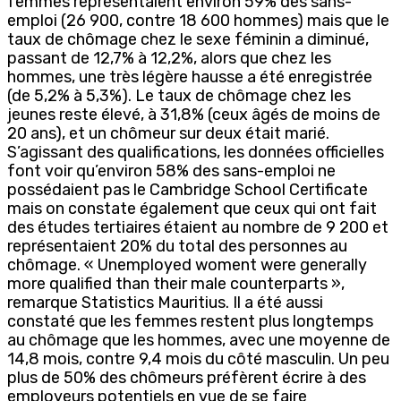
femmes représentaient environ 59% des sans-
emploi (26 900, contre 18 600 hommes) mais que le
taux de chômage chez le sexe féminin a diminué,
passant de 12,7% à 12,2%, alors que chez les
hommes, une très légère hausse a été enregistrée
(de 5,2% à 5,3%). Le taux de chômage chez les
jeunes reste élevé, à 31,8% (ceux âgés de moins de
20 ans), et un chômeur sur deux était marié.
S’agissant des qualifications, les données officielles
font voir qu’environ 58% des sans-emploi ne
possédaient pas le Cambridge School Certificate
mais on constate également que ceux qui ont fait
des études tertiaires étaient au nombre de 9 200 et
représentaient 20% du total des personnes au
chômage. « Unemployed woment were generally
more qualified than their male counterparts »,
remarque Statistics Mauritius. Il a été aussi
constaté que les femmes restent plus longtemps
au chômage que les hommes, avec une moyenne de
14,8 mois, contre 9,4 mois du côté masculin. Un peu
plus de 50% des chômeurs préfèrent écrire à des
employeurs potentiels en vue de se faire