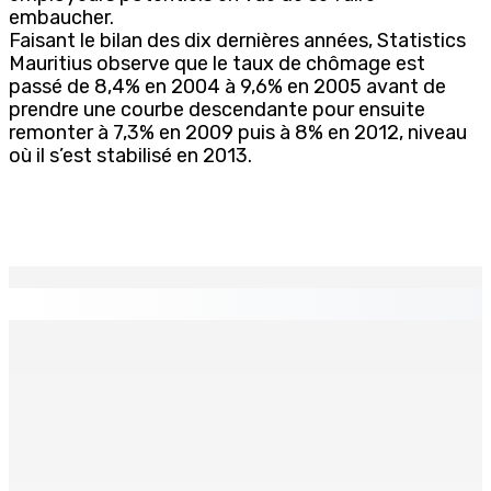
embaucher.
Faisant le bilan des dix dernières années, Statistics
Mauritius observe que le taux de chômage est
passé de 8,4% en 2004 à 9,6% en 2005 avant de
prendre une courbe descendante pour ensuite
remonter à 7,3% en 2009 puis à 8% en 2012, niveau
où il s’est stabilisé en 2013.
EN CONTINU
↻
Région : Stéphanie Anquetil admise à l’African Academy
for Women in Political Leadership
7 Août 2026 08h00
Réforme des pensions | En vue de la promulgation La
PKS demande à Gokhool de retenir son Assent