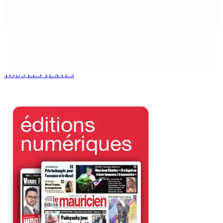
Pèlerinage à Medjugorje et en Turquie
10 Août 2026 15h00
Développement communautaire : Des « éclaireurs » pour
accompagner les habitants au plus près de leurs besoins
10 Août 2026 15h00
TOUS LES TEXTES