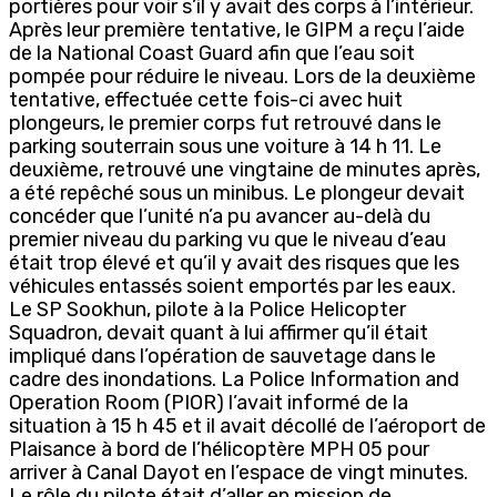
portières pour voir s’il y avait des corps à l’intérieur.
Après leur première tentative, le GIPM a reçu l’aide
de la National Coast Guard afin que l’eau soit
pompée pour réduire le niveau. Lors de la deuxième
tentative, effectuée cette fois-ci avec huit
plongeurs, le premier corps fut retrouvé dans le
parking souterrain sous une voiture à 14 h 11. Le
deuxième, retrouvé une vingtaine de minutes après,
a été repêché sous un minibus. Le plongeur devait
concéder que l’unité n’a pu avancer au-delà du
premier niveau du parking vu que le niveau d’eau
était trop élevé et qu’il y avait des risques que les
véhicules entassés soient emportés par les eaux.
Le SP Sookhun, pilote à la Police Helicopter
Squadron, devait quant à lui affirmer qu’il était
impliqué dans l’opération de sauvetage dans le
cadre des inondations. La Police Information and
Operation Room (PIOR) l’avait informé de la
situation à 15 h 45 et il avait décollé de l’aéroport de
Plaisance à bord de l’hélicoptère MPH 05 pour
arriver à Canal Dayot en l’espace de vingt minutes.
Le rôle du pilote était d’aller en mission de