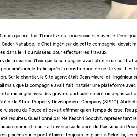
 30 mars qui ont fait 11 morts s’est poursuivie hier avec le témoi
ol Cader Nahaboo, le Chef ingénieur de cette compagnie, devait m
s dans le lit du ruisseau pour effectuer les travaux.
lors de la séance d’hier que la compagnie avait obtenu un contra
pour améliorer le trafic après la construction de cette voie. Les
. Sur le chantier, le Site agent était Jean Maurel et l’ingénieur e
avail mais que la compagnie avait fait installer une plateforme a
 plateforme érigée avec des gravats particulièrement ne dépassait 
 côté de la State Property Development Company (SPDC). Abdool 
uisseau du Pouce et devait affirmer qu’en temps de crue, l’eau pouv
 été réduites. Questionné par Me Keschri Soochit, représentant l
à aucun moment l’eau n’a traversé sur le pont du Ruisseau du Pouce 
res placées sur le pont étaient toujours en place. » Selon lui, le