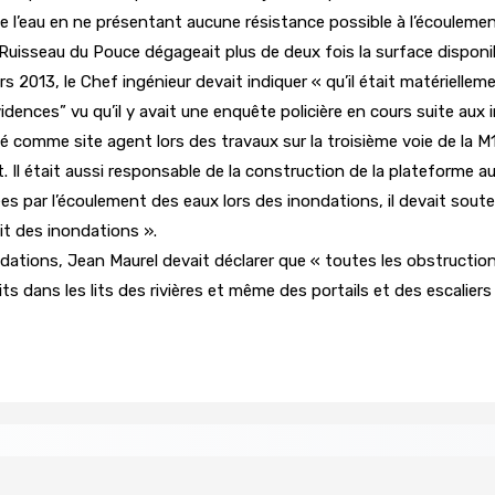
 l’eau en ne présentant aucune résistance possible à l’écoulement 
Ruisseau du Pouce dégageait plus de deux fois la surface disponib
013, le Chef ingénieur devait indiquer « qu’il était matériellemen
vidences” vu qu’il y avait une enquête policière en cours suite au
 comme site agent lors des travaux sur la troisième voie de la M1.
 Il était aussi responsable de la construction de la plateforme au 
s par l’écoulement des eaux lors des inondations, il devait sout
it des inondations ».
ations, Jean Maurel devait déclarer que « toutes les obstructio
s dans les lits des rivières et même des portails et des escaliers
missionne comme président de la FMN
Héros d’un jour