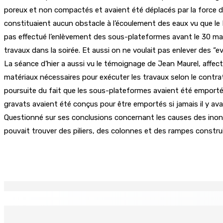
poreux et non compactés et avaient été déplacés par la force de
constituaient aucun obstacle à l’écoulement des eaux vu que le 
pas effectué l’enlèvement des sous-plateformes avant le 30 mars 2
travaux dans la soirée. Et aussi on ne voulait pas enlever des “e
La séance d’hier a aussi vu le témoignage de Jean Maurel, affecté
matériaux nécessaires pour exécuter les travaux selon le contrat.
poursuite du fait que les sous-plateformes avaient été emportée
gravats avaient été conçus pour être emportés si jamais il y ava
Questionné sur ses conclusions concernant les causes des inond
pouvait trouver des piliers, des colonnes et des rampes construit
Partager
EN CONTINU
↻
Natation – Dans une lettre vendredi : Cédric Bathfield dé