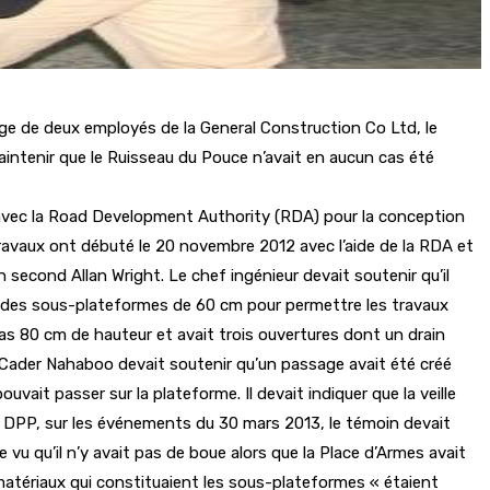
gnage de deux employés de la General Construction Co Ltd, le
aintenir que le Ruisseau du Pouce n’avait en aucun cas été
t avec la Road Development Authority (RDA) pour la conception
 travaux ont débuté le 20 novembre 2012 avec l’aide de la RDA et
n second Allan Wright. Le chef ingénieur devait soutenir qu’il
vec des sous-plateformes de 60 cm pour permettre les travaux
pas 80 cm de hauteur et avait trois ouvertures dont un drain
Cader Nahaboo devait soutenir qu’un passage avait été créé
ait passer sur la plateforme. Il devait indiquer que la veille
e DPP, sur les événements du 30 mars 2013, le témoin devait
vu qu’il n’y avait pas de boue alors que la Place d’Armes avait
s matériaux qui constituaient les sous-plateformes « étaient