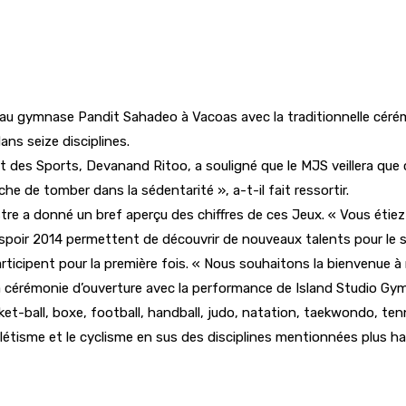
au gymnase Pandit Sahadeo à Vacoas avec la traditionnelle cérémo
ns seize disciplines.
 des Sports, Devanand Ritoo, a souligné que le MJS veillera que c
che de tomber dans la sédentarité », a-t-il fait ressortir.
tre a donné un bref aperçu des chiffres de ces Jeux. « Vous étiez
’Espoir 2014 permettent de découvrir de nouveaux talents pour le s
rticipent pour la première fois. « Nous souhaitons la bienvenue à 
la cérémonie d’ouverture avec la performance de Island Studio G
-ball, boxe, football, handball, judo, natation, taekwondo, tennis 
étisme et le cyclisme en sus des disciplines mentionnées plus ha