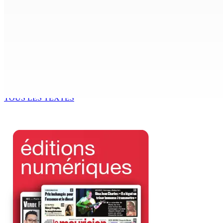
8 Août 2026 11h40
BUDGET AFTERMATH — Réforme de la pension — Finance Bill :
8 Août 2026 10h00
Logement : Re 1 pour les ménages aux revenus inférieurs à
8 Août 2026 09h55
TOUS LES TEXTES