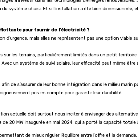
nages à investir dans les technologies d’énergies renouvelables. S
 du système choisi. Et si l’installation a été bien dimensionnée,
ottante pour fournir de l’électricité ?
n d’urgence, mais elles ne représentent pas une option viable sur
sur les terrains, particulièrement limités dans un petit territoir
. Avec un système de suivi solaire, leur efficacité peut même être 
 afin de s’assurer de leur bonne intégration dans le milieu mari
soigneusement pris en compte pour garantir leur durabilité.
ation actuelle doit surtout nous inciter à envisager des alternative
e de 20 MW inaugurée en mai 2024, qui a porté la capacité totale
permettant de mieux réguler l’équilibre entre l’offre et la dema