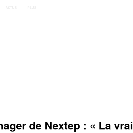
ACTUS
PLUS
ager de Nextep : « La vrai