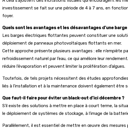
À cela s’ajoutent des incitations fiscales qui encouragent les mé
investissement se fait sur une période de 4 à 7 ans, en fonction
foyer.
Quels sont les avantages et les désavantages d’une barge fl
Les barges électriques flottantes peuvent constituer une solutio
déploiement de panneaux photovoltaïques flottants en mer.
Cette approche présente plusieurs avantages : elle n’empiète pas 
refroidissement naturel par l’eau, ce qui améliore leur rendement
réduire l’évaporation et peuvent limiter la prolifération d’algues.
Toutefois, de tels projets nécessitent des études approfondies
liés à l’installation et à la maintenance doivent également être 
Que faut-il faire pour éviter un black-out d’ici décembre ?
S’il existe des solutions à mettre en place à court terme, la situ
le déploiement de systèmes de stockage, à l’image de la batteri
Parallèlement, il est essentiel de mettre en œuvre des mesures 