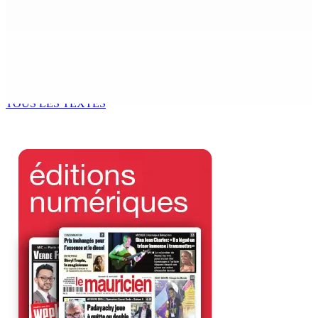
6 Août 2026 14h00
Kugan Parapen, Junior Minister à la Sécurité sociale «
Le processus de décolonisation est toujours inachevé
»
6 Août 2026 13h00
TOUS LES TEXTES