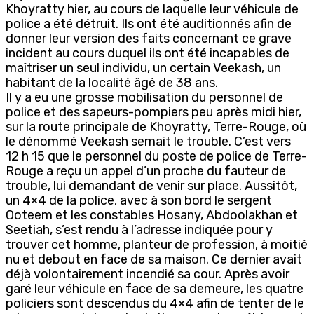
Khoyratty hier, au cours de laquelle leur véhicule de
police a été détruit. Ils ont été auditionnés afin de
donner leur version des faits concernant ce grave
incident au cours duquel ils ont été incapables de
maîtriser un seul individu, un certain Veekash, un
habitant de la localité âgé de 38 ans.
Il y a eu une grosse mobilisation du personnel de
police et des sapeurs-pompiers peu après midi hier,
sur la route principale de Khoyratty, Terre-Rouge, où
le dénommé Veekash semait le trouble. C’est vers
12 h 15 que le personnel du poste de police de Terre-
Rouge a reçu un appel d’un proche du fauteur de
trouble, lui demandant de venir sur place. Aussitôt,
un 4×4 de la police, avec à son bord le sergent
Ooteem et les constables Hosany, Abdoolakhan et
Seetiah, s’est rendu à l’adresse indiquée pour y
trouver cet homme, planteur de profession, à moitié
nu et debout en face de sa maison. Ce dernier avait
déjà volontairement incendié sa cour. Après avoir
garé leur véhicule en face de sa demeure, les quatre
policiers sont descendus du 4×4 afin de tenter de le