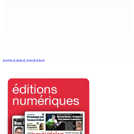
7 Août 2026 15h00
Franco Quirin : « Une position de stricte neutralité »
7 Août 2026 12h00
Océan Indien | Saisie de 157,5 kg de drogue : L’ex-JM
prend ses distances de la SUV et du gandia
7 Août 2026 11h49
TOUS LES TEXTES