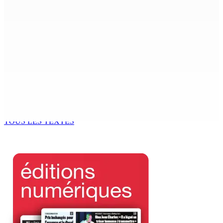
6 Août 2026 15h00
MONDE ESTUDIANTIN | Municipalité de Port-Louis —
NAFCO : Concours national de débat prévu le jeudi 13
6 Août 2026 14h00
Kugan Parapen, Junior Minister à la Sécurité sociale «
Le processus de décolonisation est toujours inachevé
»
6 Août 2026 13h00
TOUS LES TEXTES