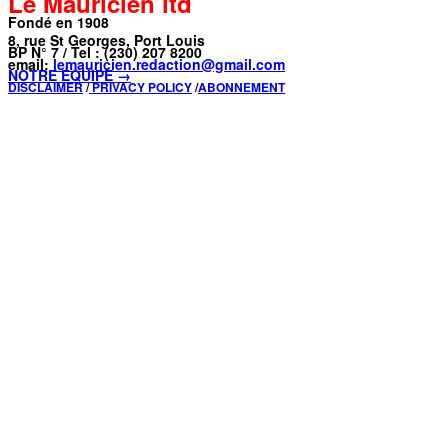
Le Mauricien ltd
Fondé en 1908
8, rue St Georges, Port Louis
BP N° 7 / Tel : (230) 207 8200
email:
lemauricien.redaction@gmail.com
NOTRE ÉQUIPE →
DISCLAIMER
/
PRIVACY POLICY
/
ABONNEMENT