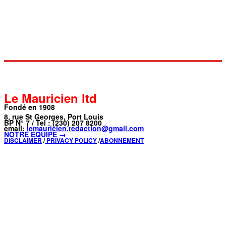
Le Mauricien ltd
Fondé en 1908
8, rue St Georges, Port Louis
BP N° 7 / Tel : (230) 207 8200
email:
lemauricien.redaction@gmail.com
NOTRE ÉQUIPE →
DISCLAIMER
/
PRIVACY POLICY
/
ABONNEMENT