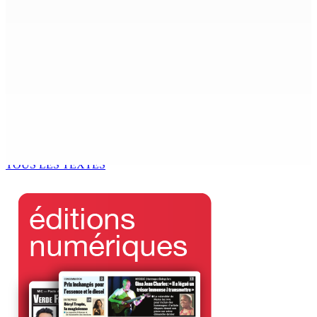
6 Août 2026 13h00
Who cares ?
6 Août 2026 12h23
FCC | Opération DeepCode : Pas de caution pour l’ex-
ASP Seewoo et l’inspecteur Deoojee reconduits en
cellule
6 Août 2026 12h00
TOUS LES TEXTES