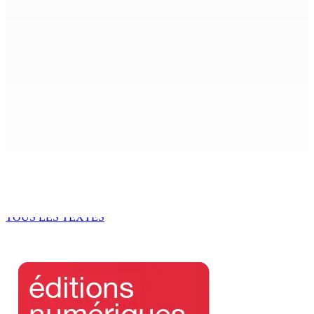
7 Août 2026 15h00
Beyond Westminster: The Sydney Pierre episode and
Mauritius’ Second Constitutional Conversation
7 Août 2026 15h00
Franco Quirin : « Une position de stricte neutralité »
7 Août 2026 12h00
Océan Indien | Saisie de 157,5 kg de drogue : L’ex-JM
prend ses distances de la SUV et du gandia
7 Août 2026 11h49
TOUS LES TEXTES