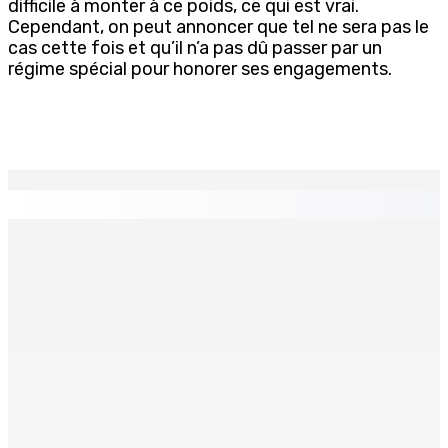
difficile à monter à ce poids, ce qui est vrai.
Cependant, on peut annoncer que tel ne sera pas le
cas cette fois et qu’il n’a pas dû passer par un
régime spécial pour honorer ses engagements.
EN CONTINU
↻
TPLink Open Day :MT récompensée pour l’innovation en
matière de wi-fi résidentiel
7 Août 2026 19h00
Fléaux sociaux | Conseil des Religions : Mobilisation
nationale en faveur de l’éducation civique et des
valeurs citoyennes
7 Août 2026 18h00