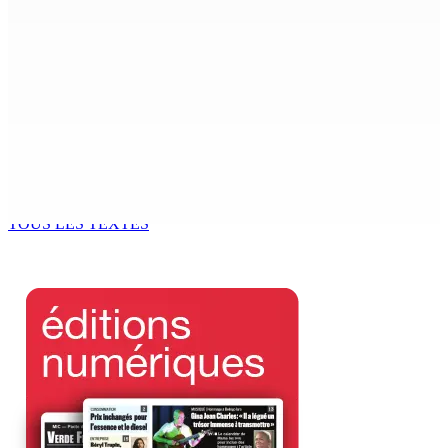
MONDE ESTUDIANTIN | Municipalité de Port-Louis —
NAFCO : Concours national de débat prévu le jeudi 13
6 Août 2026 14h00
Kugan Parapen, Junior Minister à la Sécurité sociale «
Le processus de décolonisation est toujours inachevé
»
6 Août 2026 13h00
TOUS LES TEXTES