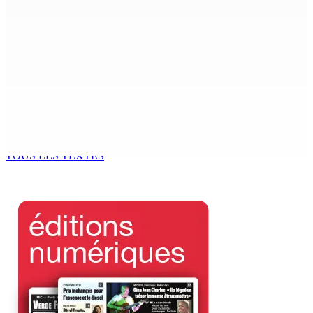
MONDE ESTUDIANTIN | Municipalité de Port-Louis —
NAFCO : Concours national de débat prévu le jeudi 13
6 Août 2026 14h00
Kugan Parapen, Junior Minister à la Sécurité sociale «
Le processus de décolonisation est toujours inachevé
»
6 Août 2026 13h00
TOUS LES TEXTES