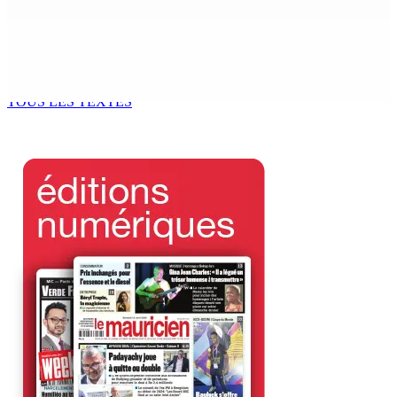
7 Août 2026 12h00
Océan Indien | Saisie de 157,5 kg de drogue : L’ex-JM
prend ses distances de la SUV et du gandia
7 Août 2026 11h49
TOUS LES TEXTES