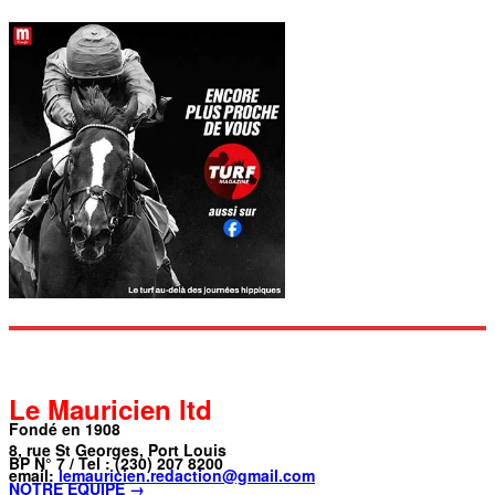
Le Mauricien ltd
Fondé en 1908
8, rue St Georges, Port Louis
BP N° 7 / Tel : (230) 207 8200
email:
lemauricien.redaction@gmail.com
NOTRE ÉQUIPE →