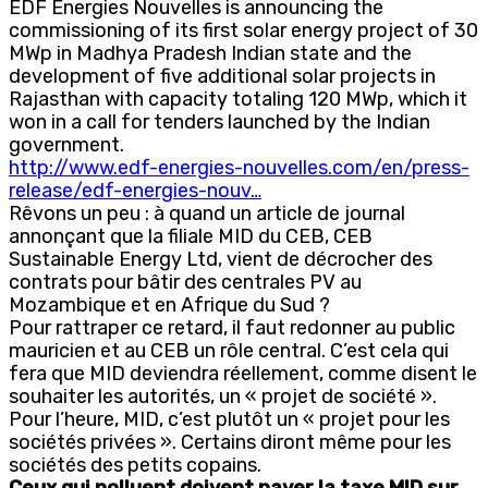
EDF Energies Nouvelles is announcing the
commissioning of its first solar energy project of 30
MWp in Madhya Pradesh Indian state and the
development of five additional solar projects in
Rajasthan with capacity totaling 120 MWp, which it
won in a call for tenders launched by the Indian
government.
http://www.edf-energies-nouvelles.com/en/press-
release/edf-energies-nouv…
Rêvons un peu : à quand un article de journal
annonçant que la filiale MID du CEB, CEB
Sustainable Energy Ltd, vient de décrocher des
contrats pour bâtir des centrales PV au
Mozambique et en Afrique du Sud ?
Pour rattraper ce retard, il faut redonner au public
mauricien et au CEB un rôle central. C’est cela qui
fera que MID deviendra réellement, comme disent le
souhaiter les autorités, un « projet de société ».
Pour l’heure, MID, c’est plutôt un « projet pour les
sociétés privées ». Certains diront même pour les
sociétés des petits copains.
Ceux qui polluent doivent payer la taxe MID sur