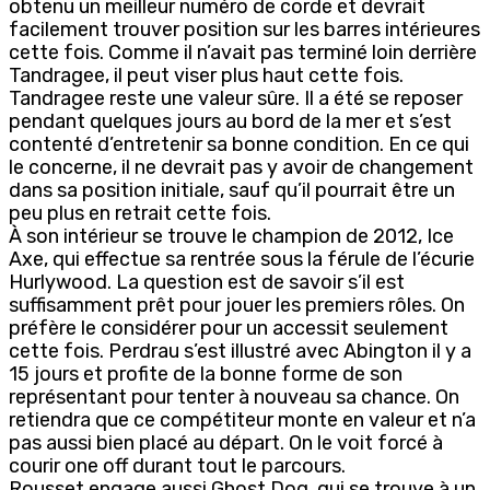
obtenu un meilleur numéro de corde et devrait
facilement trouver position sur les barres intérieures
cette fois. Comme il n’avait pas terminé loin derrière
Tandragee, il peut viser plus haut cette fois.
Tandragee reste une valeur sûre. Il a été se reposer
pendant quelques jours au bord de la mer et s’est
contenté d’entretenir sa bonne condition. En ce qui
le concerne, il ne devrait pas y avoir de changement
dans sa position initiale, sauf qu’il pourrait être un
peu plus en retrait cette fois.
À son intérieur se trouve le champion de 2012, Ice
Axe, qui effectue sa rentrée sous la férule de l’écurie
Hurlywood. La question est de savoir s’il est
suffisamment prêt pour jouer les premiers rôles. On
préfère le considérer pour un accessit seulement
cette fois. Perdrau s’est illustré avec Abington il y a
15 jours et profite de la bonne forme de son
représentant pour tenter à nouveau sa chance. On
retiendra que ce compétiteur monte en valeur et n’a
pas aussi bien placé au départ. On le voit forcé à
courir one off durant tout le parcours.
Rousset engage aussi Ghost Dog, qui se trouve à un