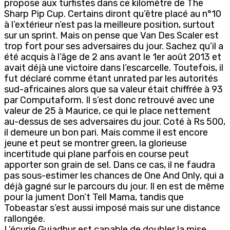
propose aux turfistes dans ce kilomètre de The
Sharp Pip Cup. Certains diront qu’être placé au n°10
à l’extérieur n’est pas la meilleure position, surtout
sur un sprint. Mais on pense que Van Des Scaler est
trop fort pour ses adversaires du jour. Sachez qu’il a
été acquis à l’âge de 2 ans avant le 1er août 2013 et
avait déjà une victoire dans l’escarcelle. Toutefois, il
fut déclaré comme étant unrated par les autorités
sud-africaines alors que sa valeur était chiffrée à 93
par Computaform. Il s’est donc retrouvé avec une
valeur de 25 à Maurice, ce qui le place nettement
au-dessus de ses adversaires du jour. Coté à Rs 500,
il demeure un bon pari. Mais comme il est encore
jeune et peut se montrer green, la glorieuse
incertitude qui plane parfois en course peut
apporter son grain de sel. Dans ce cas, il ne faudra
pas sous-estimer les chances de One And Only, qui a
déjà gagné sur le parcours du jour. Il en est de même
pour la jument Don’t Tell Mama, tandis que
Tobeastar s’est aussi imposé mais sur une distance
rallongée.
L’écurie Gujadhur est capable de doubler la mise