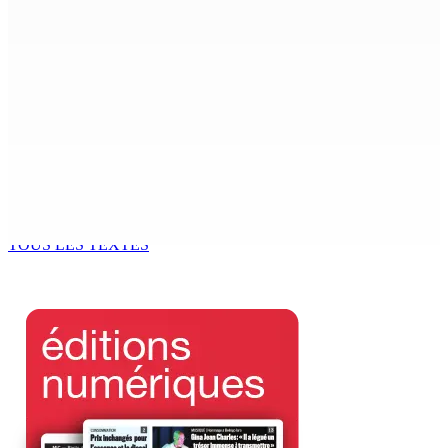
6 Août 2026 15h00
MONDE ESTUDIANTIN | Municipalité de Port-Louis —
NAFCO : Concours national de débat prévu le jeudi 13
6 Août 2026 14h00
Kugan Parapen, Junior Minister à la Sécurité sociale «
Le processus de décolonisation est toujours inachevé
»
6 Août 2026 13h00
TOUS LES TEXTES