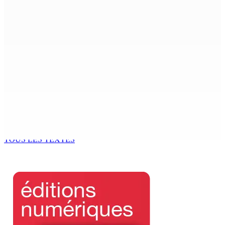
Logement : Re 1 pour les ménages aux revenus
inférieurs à Rs 48 000
8 Août 2026 09h55
(IN)SÉCURITÉ ROUTIÈRE — Crève-cœur : Salman Jeetoo
meurt écrasé sous une voiture en panne
8 Août 2026 09h35
POLITIQUE : Bhadain réclame la démission de Leu-
Govind du Parlement
8 Août 2026 09h31
TOUS LES TEXTES