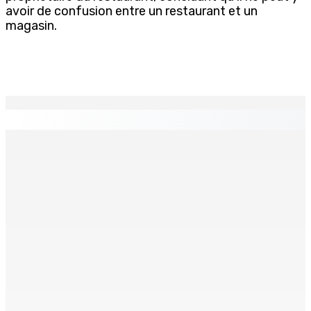
avoir de confusion entre un restaurant et un
magasin.
EN CONTINU
↻
LA-PRAIRIE — Crash d’un hydravion : Le tableau de bord
et un I-pad seront analysés par la DCA
8 Août 2026 15h00
Joe Lesjongard: »mo espere ki monn fer travay-la
kouma bizin »
8 Août 2026 14h00
PLAISANCE — Station expérimentale : Un verger
stratégique au nom de la sécurité alimentaire