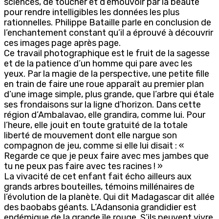
sciences, de toucher et d’émouvoir par la beauté
pour rendre intelligibles les données les plus
rationnelles. Philippe Bataille parle en conclusion de
l’enchantement constant qu’il a éprouvé à découvrir
ces images page après page.
Ce travail photographique est le fruit de la sagesse
et de la patience d’un homme qui pare avec les
yeux. Par la magie de la perspective, une petite fille
en train de faire une roue apparaît au premier plan
d’une image simple, plus grande, que l’arbre qui étale
ses frondaisons sur la ligne d’horizon. Dans cette
région d’Ambalavao, elle grandira, comme lui. Pour
l’heure, elle jouit en toute gratuité de la totale
liberté de mouvement dont elle nargue son
compagnon de jeu, comme si elle lui disait : «
Regarde ce que je peux faire avec mes jambes que
tu ne peux pas faire avec tes racines ! »
La vivacité de cet enfant fait écho ailleurs aux
grands arbres bouteilles, témoins millénaires de
l’évolution de la planète. Qui dit Madagascar dit allée
des baobabs géants. L’Adansonia grandidier est
endémique de la grande île rouge. S’ils peuvent vivre