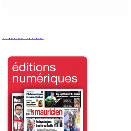
5 Août 2026 18h00
Marchés obligataires | Pour le compte du Gabon — AFG
Capital Ltd, conseiller pour un Deal de $ 920 M
5 Août 2026 17h00
TOUS LES TEXTES