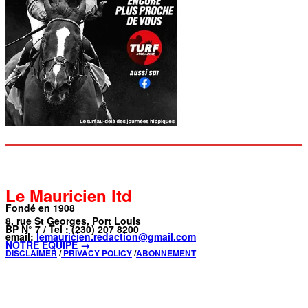
Le Mauricien ltd
Fondé en 1908
8, rue St Georges, Port Louis
BP N° 7 / Tel : (230) 207 8200
email:
lemauricien.redaction@gmail.com
NOTRE ÉQUIPE →
DISCLAIMER
/
PRIVACY POLICY
/
ABONNEMENT