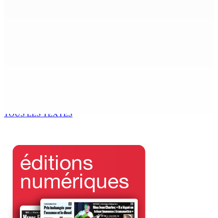
5 Août 2026 15h30
Le Kreol morisien au parlement | Richard Duval,
ministre du Tourisme : « Il s’agit de rapprocher les
institutions du peuple »
5 Août 2026 15h00
ENVIRONNEMENT — Deux baleines échoués à Le-
Bouchon
5 Août 2026 14h00
TOUS LES TEXTES