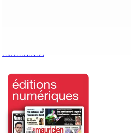
Franco Quirin : « Une position de stricte neutralité »
7 Août 2026 12h00
Océan Indien | Saisie de 157,5 kg de drogue : L’ex-JM
prend ses distances de la SUV et du gandia
7 Août 2026 11h49
TOUS LES TEXTES