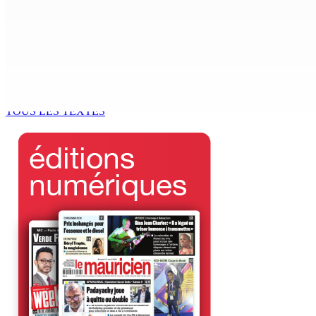
FCC | Réseau d’importation de drogue : Steven Moothoocur
7 Août 2026 15h00
CIMETIÈRE DE BOIS-MARCHAND : Une inconnue inhumée plus 
7 Août 2026 15h00
TOUS LES TEXTES