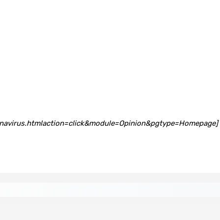
navirus.htmlaction=click&module=Opinion&pgtype=Homepage]
troi d’un contrat de Rs 36,7 M