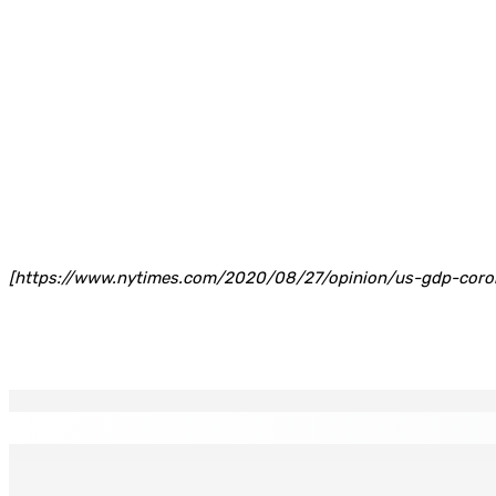
[https://www.nytimes.com/2020/08/27/opinion/us-gdp-coro
Partager
EN CONTINU
↻
Corps para-publics | Procurements — CEB : L’IRP annule l’oc