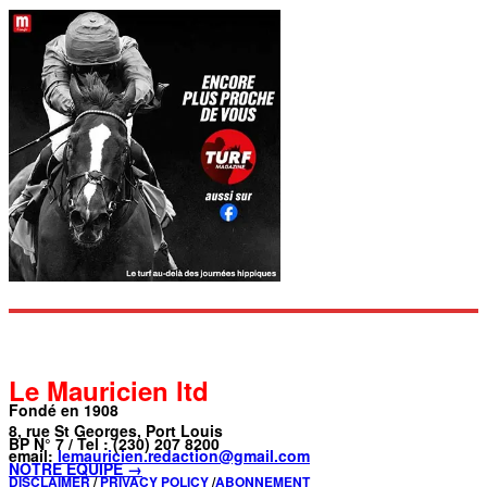
Le Mauricien ltd
Fondé en 1908
8, rue St Georges, Port Louis
BP N° 7 / Tel : (230) 207 8200
email:
lemauricien.redaction@gmail.com
NOTRE ÉQUIPE →
DISCLAIMER
/
PRIVACY POLICY
/
ABONNEMENT