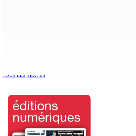
CIMETIÈRE DE BOIS-MARCHAND : Une inconnue inhumée plus 
7 Août 2026 15h00
Beyond Westminster: The Sydney Pierre episode and Maurit
7 Août 2026 15h00
Océan Indien | Saisie de 157,5 kg de drogue : L’ex-JM prend
7 Août 2026 11h49
TOUS LES TEXTES