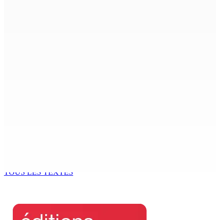
meurt écrasé sous une voiture en panne
8 Août 2026 09h35
POLITIQUE : Bhadain réclame la démission de Leu-
Govind du Parlement
8 Août 2026 09h31
Recrudescence des vols : 22 suspects interpellés lors
d’une vaste opération de la CID
8 Août 2026 09h00
Corps para-publics | Procurements — CEB : L’IRP annule
l’octroi d’un contrat de Rs 36,7 M
8 Août 2026 07h00
TOUS LES TEXTES