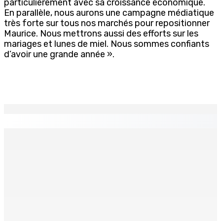
particulièrement avec sa croissance économique.
En parallèle, nous aurons une campagne médiatique
très forte sur tous nos marchés pour repositionner
Maurice. Nous mettrons aussi des efforts sur les
mariages et lunes de miel. Nous sommes confiants
d’avoir une grande année ».
EN CONTINU
↻
PLAISANCE — Station expérimentale : Un verger
stratégique au nom de la sécurité alimentaire
8 Août 2026 13h00
POLICE — Après une opération à Vallée-des-Prêtres : Rs
7 M « envolées » en route vers les Casernes centrales
8 Août 2026 12h00