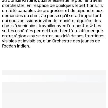
au Conservatoire, qualité essentielle pour le travail
d’orchestre. En l’espace de quelques répétitions, ils
ont été capables de progresser et de répondre aux
demandes du chef. Je pense qu’il serait important
qui nous puissions inviter de manière régulière des
chefs à venir ainsi travailler avec l’orchestre. » Les
suites espérées permettront bientôt d’affirmer que
notre région a su se doter, au-delà de ses frontières
visibles et invisibles, d’un Orchestre des jeunes de
l’océan Indien.
EN CONTINU
↻
LA-PRAIRIE — Crash d’un hydravion : Le tableau de bord
et un I-pad seront analysés par la DCA
8 Août 2026 15h00