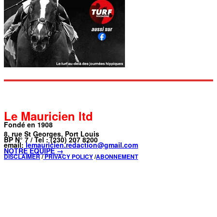
Le Mauricien ltd
Fondé en 1908
8, rue St Georges, Port Louis
BP N° 7 / Tel : (230) 207 8200
email:
lemauricien.redaction@gmail.com
NOTRE ÉQUIPE →
DISCLAIMER
/
PRIVACY POLICY
/
ABONNEMENT