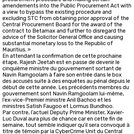
amendements into the Public Procurement Act with
a view to bypass the existing procedure and
excluding STC from obtaining prior approval of the
Central Procurement Board for the award of the
contract to Betamax and further to disregard the
advice of the Solicitor General Office and causing
substantial monetary loss to the Republic of
Mauritius. »
En attendant la confirmation de cette prochaine
étape, Rajesh Jeetah est en passe de devenir le
cinquième ministre du gouvernement sortant de
Navin Ramgoolam à faire son entrée dans le box
des accusés suite à des enquêtes au pénal depuis le
début de cette année. Les précédents membres du
gouvernement sont Navin Ramgoolam lui-même,
l’ex-vice-Premier ministre Anil Bachoo et les
ministres Satish Faugoo et Lormus Bundhoo.
Par contre, l’actuel Deputy Prime Minister, Xavier-
Luc Duval aura plus de chance car en cette fin de
semaine, tout semble indiquer qu’il sera convoqué à
titre de témoin par la CyberCrime Unit du Central