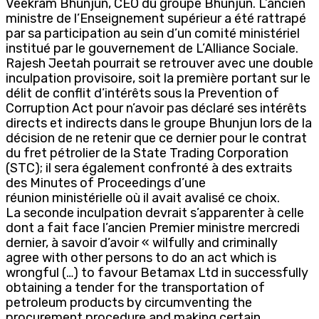
Veekram Bhunjun, CEO du groupe Bhunjun. L’ancien
ministre de l’Enseignement supérieur a été rattrapé
par sa participation au sein d’un comité ministériel
institué par le gouvernement de L’Alliance Sociale.
Rajesh Jeetah pourrait se retrouver avec une double
inculpation provisoire, soit la première portant sur le
délit de conflit d’intérêts sous la Prevention of
Corruption Act pour n’avoir pas déclaré ses intérêts
directs et indirects dans le groupe Bhunjun lors de la
décision de ne retenir que ce dernier pour le contrat
du fret pétrolier de la State Trading Corporation
(STC); il sera également confronté à des extraits
des Minutes of Proceedings d’une
réunion ministérielle où il avait avalisé ce choix.
La seconde inculpation devrait s’apparenter à celle
dont a fait face l’ancien Premier ministre mercredi
dernier, à savoir d’avoir « wilfully and criminally
agree with other persons to do an act which is
wrongful (…) to favour Betamax Ltd in successfully
obtaining a tender for the transportation of
petroleum products by circumventing the
procurement procedure and making certain