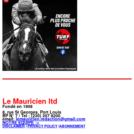
Le Mauricien ltd
Fondé en 1908
8, rue St Georges, Port Louis
BP N° 7 / Tel : (230) 207 8200
email:
lemauricien.redaction@gmail.com
NOTRE ÉQUIPE →
DISCLAIMER
/
PRIVACY POLICY
/
ABONNEMENT