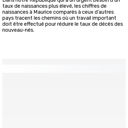
taux de naissances plus élevé, les chiffres de
naissances à Maurice comparés à ceux d’autres
pays tracent les chemins où un travail important
doit être effectué pour réduire le taux de décès des
nouveau-nés.
EN CONTINU
↻
Technologie de l’infomation – NEXTCOMP 2026 — L’IA et
l’innovation numérique mises en exergue
5 Août 2026 18h00
Marchés obligataires | Pour le compte du Gabon — AFG
Capital Ltd, conseiller pour un Deal de $ 920 M
5 Août 2026 17h00