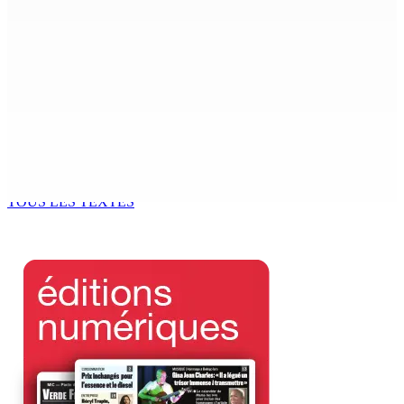
MONDE ESTUDIANTIN | Municipalité de Port-Louis —
NAFCO : Concours national de débat prévu le jeudi 13
6 Août 2026 14h00
Kugan Parapen, Junior Minister à la Sécurité sociale «
Le processus de décolonisation est toujours inachevé
»
6 Août 2026 13h00
TOUS LES TEXTES