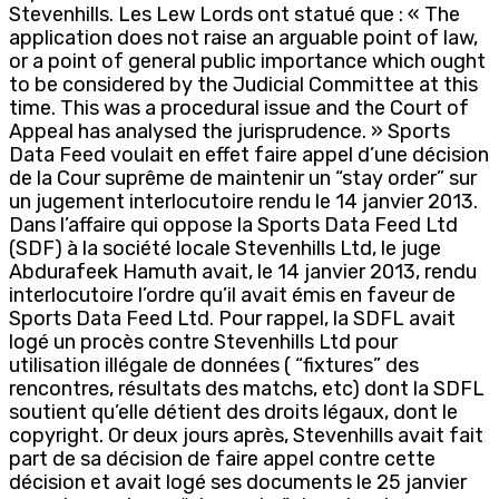
Stevenhills. Les Lew Lords ont statué que : « The
application does not raise an arguable point of law,
or a point of general public importance which ought
to be considered by the Judicial Committee at this
time. This was a procedural issue and the Court of
Appeal has analysed the jurisprudence. » Sports
Data Feed voulait en effet faire appel d’une décision
de la Cour suprême de maintenir un “stay order” sur
un jugement interlocutoire rendu le 14 janvier 2013.
Dans l’affaire qui oppose la Sports Data Feed Ltd
(SDF) à la société locale Stevenhills Ltd, le juge
Abdurafeek Hamuth avait, le 14 janvier 2013, rendu
interlocutoire l’ordre qu’il avait émis en faveur de
Sports Data Feed Ltd. Pour rappel, la SDFL avait
logé un procès contre Stevenhills Ltd pour
utilisation illégale de données ( “fixtures” des
rencontres, résultats des matchs, etc) dont la SDFL
soutient qu’elle détient des droits légaux, dont le
copyright. Or deux jours après, Stevenhills avait fait
part de sa décision de faire appel contre cette
décision et avait logé ses documents le 25 janvier