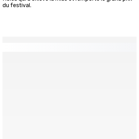
du festival.
EN CONTINU
↻
Natation – Dans une lettre vendredi : Cédric Bathfield
démissionne comme président de la FMN
9 Août 2026 17h00
Héros d’un jour
Recomposition à l’opposition
9 Août 2026 15h00
9 Août 2026 15h00
Kolos Cement : 20 nouveaux diplômés de l’École des
Maçons
9 Août 2026 15h00