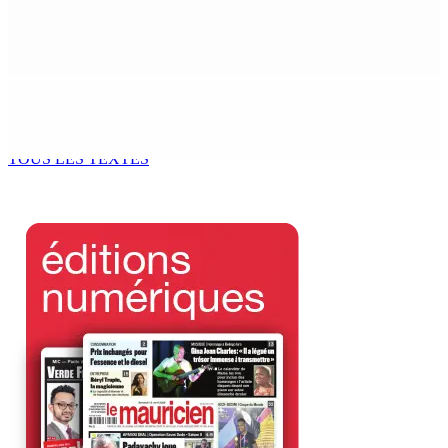
dans le monde littéraire
9 Août 2026 12h00
Tourisme | Patrimoine naturel exceptionnel Île-aux-
Cerfs : un plan de régénération durable
9 Août 2026 12h00
TOUS LES TEXTES