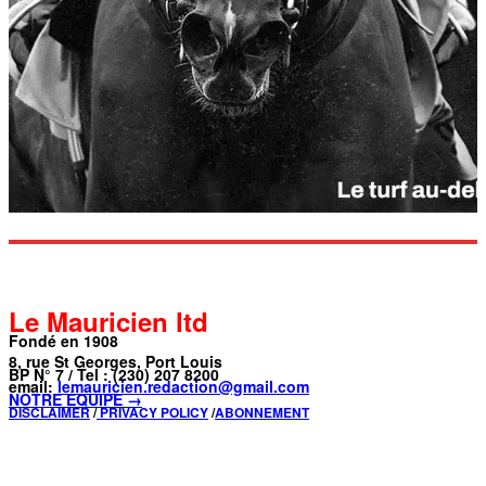
Le Mauricien ltd
Fondé en 1908
8, rue St Georges, Port Louis
BP N° 7 / Tel : (230) 207 8200
email:
lemauricien.redaction@gmail.com
NOTRE ÉQUIPE →
DISCLAIMER
/
PRIVACY POLICY
/
ABONNEMENT