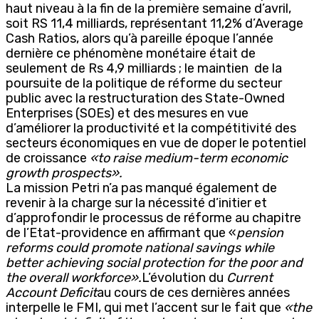
haut niveau à la fin de la première semaine d’avril,
soit RS 11,4 milliards, représentant 11,2% d’Average
Cash Ratios, alors qu’à pareille époque l’année
dernière ce phénomène monétaire était de
seulement de Rs 4,9 milliards ; le maintien de la
poursuite de la politique de réforme du secteur
public avec la restructuration des State-Owned
Enterprises (SOEs) et des mesures en vue
d’améliorer la productivité et la compétitivité des
secteurs économiques en vue de doper le potentiel
de croissance
«to raise medium-term economic
growth prospects».
La mission Petri n’a pas manqué également de
revenir à la charge sur la nécessité d’initier et
d’approfondir le processus de réforme au chapitre
de l’Etat-providence en affirmant que «
pension
reforms could promote national savings while
better achieving social protection for the poor and
the overall workforce».
L’évolution du
Current
Account Deficit
au cours de ces dernières années
interpelle le FMI, qui met l’accent sur le fait que
«the