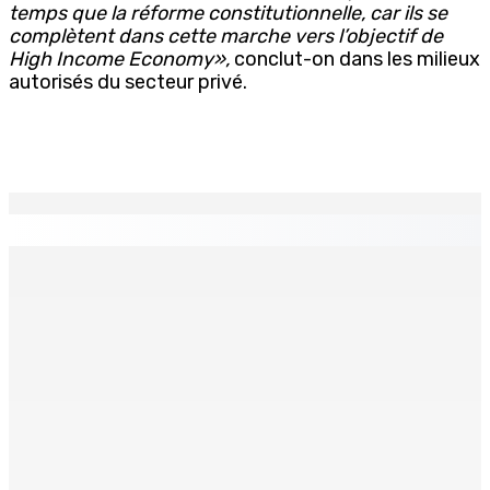
temps que la réforme constitutionnelle, car ils se
complètent dans cette marche vers l’objectif de
High Income Economy»,
conclut-on dans les milieux
autorisés du secteur privé.
EN CONTINU
↻
TRANQUEBAR : Un architecte perd Rs 20 000 après le
piratage du compte d’un collègue
8 Août 2026 17h00
TRAFIC DE DROGUE — Saisie de 157,5 kg de cannabis à
La-Réunion : L’axe Chimajee/Govind confirmé avec
l’ombre de Franklin planant
8 Août 2026 16h00