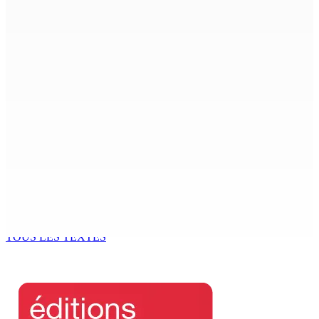
8 Août 2026 12h00
Le Fron Militan Progresis, face à la presse ce samedi au
Hennessy Park Hotel
8 Août 2026 11h40
Sécheresse : restrictions sur l’utilisation de l’eau
potable à partir du 10 août
8 Août 2026 11h33
BUDGET AFTERMATH — Réforme de la pension — Finance
Bill : baroud d’honneur syndical à la State House, lundi
8 Août 2026 10h00
TOUS LES TEXTES