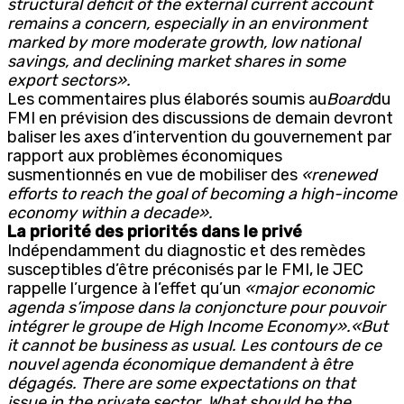
structural deficit of the external current account
remains a concern, especially in an environment
marked by more moderate growth, low national
savings, and declining market shares in some
export sectors».
Les commentaires plus élaborés soumis au
Board
du
FMI en prévision des discussions de demain devront
baliser les axes d’intervention du gouvernement par
rapport aux problèmes économiques
susmentionnés en vue de mobiliser des
«renewed
efforts to reach the goal of becoming a high-income
economy within a decade»
.
La priorité des priorités dans le privé
Indépendamment du diagnostic et des remèdes
susceptibles d’être préconisés par le FMI, le JEC
rappelle l’urgence à l’effet qu’un
«major economic
agenda s’impose dans la conjoncture pour pouvoir
intégrer le groupe de High Income Economy».
«But
it cannot be business as usual. Les contours de ce
nouvel agenda économique demandent à être
dégagés. There are some expectations on that
issue in the private sector. What should be the