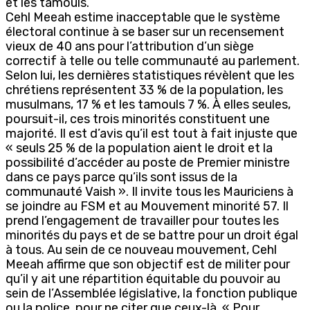
et les tamouls.
Cehl Meeah estime inacceptable que le système
électoral continue à se baser sur un recensement
vieux de 40 ans pour l’attribution d’un siège
correctif à telle ou telle communauté au parlement.
Selon lui, les dernières statistiques révèlent que les
chrétiens représentent 33 % de la population, les
musulmans, 17 % et les tamouls 7 %. À elles seules,
poursuit-il, ces trois minorités constituent une
majorité. Il est d’avis qu’il est tout à fait injuste que
« seuls 25 % de la population aient le droit et la
possibilité d’accéder au poste de Premier ministre
dans ce pays parce qu’ils sont issus de la
communauté Vaish ». Il invite tous les Mauriciens à
se joindre au FSM et au Mouvement minorité 57. Il
prend l’engagement de travailler pour toutes les
minorités du pays et de se battre pour un droit égal
à tous. Au sein de ce nouveau mouvement, Cehl
Meeah affirme que son objectif est de militer pour
qu’il y ait une répartition équitable du pouvoir au
sein de l’Assemblée législative, la fonction publique
ou la police, pour ne citer que ceux-là. « Pour