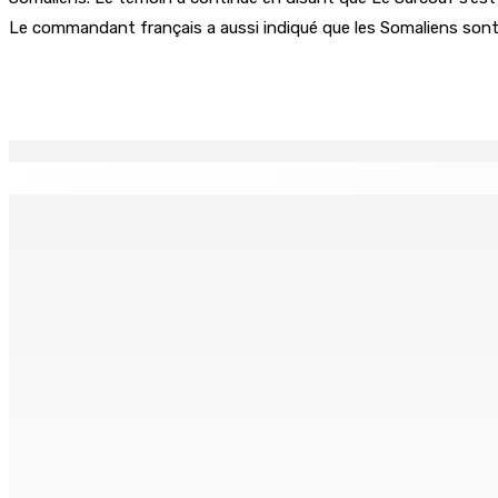
Le commandant français a aussi indiqué que les Somaliens sont 
Partager
EN CONTINU
↻
Héros d’un jour
Recomposition à l’opposition
Ko
9 Août 2026 15h00
9 Août 2026 15h00
9 
CAMP MUSICAL SOLIDAIRE : Huit jeunes Mauriciens s’envolen
9 Août 2026 13h00
Face à la presse : Sydney Pierre : « Je ne regrette pas mon 
9 Août 2026 12h00