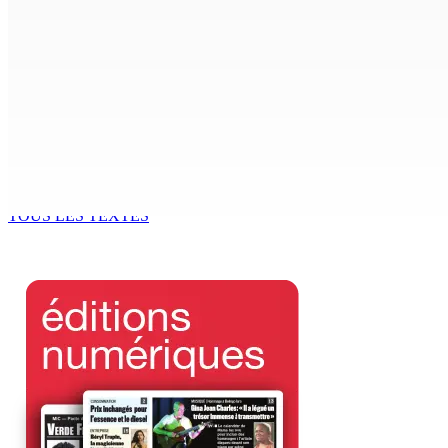
Shirin Aumeeruddy-Cziffra, Speaker de l’Assemblée national
9 Août 2026 12h00
The Chase : Heevesh Bissessur, 21 ans, fait son entrée dans 
9 Août 2026 12h00
Chetan Baboolall, le fidèle de Bérenger aux commandes de 
9 Août 2026 12h00
TOUS LES TEXTES