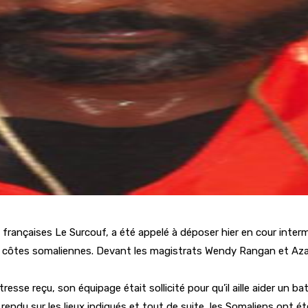
rançaises Le Surcouf, a été appelé à déposer hier en cour interm
es côtes somaliennes. Devant les magistrats Wendy Rangan et Azam N
resse reçu, son équipage était sollicité pour qu’il aille aider un b
ndu sur les lieux indiqués et tout de suite, les Somaliens ont été