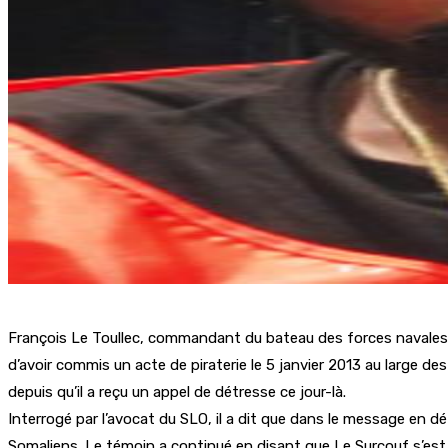
François Le Toullec, commandant du bateau des forces navales f
d’avoir commis un acte de piraterie le 5 janvier 2013 au large d
depuis qu’il a reçu un appel de détresse ce jour-là.
Interrogé par l’avocat du SLO, il a dit que dans le message en dét
Somaliens. Le témoin a continué en disant que Le Surcouf s’est re