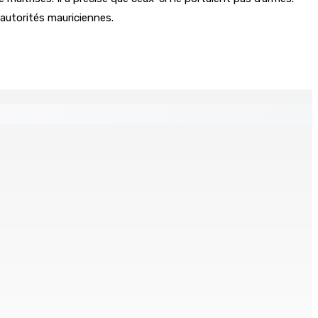
autorités mauriciennes.
ates : à qui appartient vraiment le parti ?