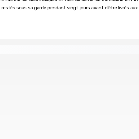
restés sous sa garde pendant vingt jours avant d’être livrés aux 
los Cement : 20 nouveaux diplômés de l’École des Maçons
Août 2026 15h00
t pour une aventure aux Seychelles
Les Nouveaux Démocr
9 Août 2026 13h00
vote »