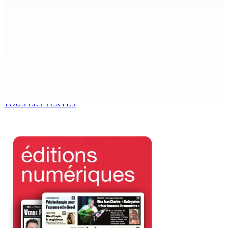
FCC | Réseau d’importation de drogue : Steven
Moothoocurpen libéré sous caution
7 Août 2026 15h00
CIMETIÈRE DE BOIS-MARCHAND : Une inconnue inhumée
plus d’un an après son décès dans un accident
7 Août 2026 15h00
TOUS LES TEXTES