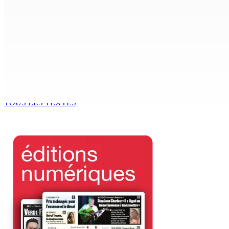
7 Août 2026 11h11
AUTOROUTE M4 | Projet évalué à Rs 10 milliards Prêt spéc
7 Août 2026 11h00
CORPS PARA-PUBLICS EDB : Rs 850 000 par mois à Ramdaurs
7 Août 2026 10h00
TOUS LES TEXTES