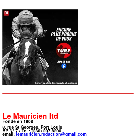
Le Mauricien ltd
Fondé en 1908
8, rue St Georges, Port Louis
BP N° 7 / Tel : (230) 207 8200
email:
lemauricien.redaction@gmail.com