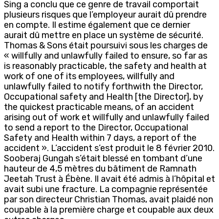
Sing a conclu que ce genre de travail comportait
plusieurs risques que l’employeur aurait dû prendre
en compte. Il estime également que ce dernier
aurait dû mettre en place un système de sécurité.
Thomas & Sons était poursuivi sous les charges de
« willfully and unlawfully failed to ensure, so far as
is reasonably practicable, the safety and health at
work of one of its employees, willfully and
unlawfully failed to notify forthwith the Director,
Occupational safety and Health [the Director], by
the quickest practicable means, of an accident
arising out of work et willfully and unlawfully failed
to send a report to the Director, Occupational
Safety and Health within 7 days, a report of the
accident ». L’accident s’est produit le 8 février 2010.
Sooberaj Gungah s’était blessé en tombant d’une
hauteur de 4,5 mètres du bâtiment de Ramnath
Jeetah Trust à Ébène. Il avait été admis à l’hôpital et
avait subi une fracture. La compagnie représentée
par son directeur Christian Thomas, avait plaidé non
coupable à la première charge et coupable aux deux