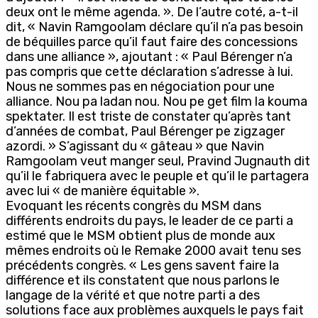
deux ont le même agenda. ». De l’autre coté, a-t-il
dit, « Navin Ramgoolam déclare qu’il n’a pas besoin
de béquilles parce qu’il faut faire des concessions
dans une alliance », ajoutant : « Paul Bérenger n’a
pas compris que cette déclaration s’adresse à lui.
Nous ne sommes pas en négociation pour une
alliance. Nou pa ladan nou. Nou pe get film la kouma
spektater. Il est triste de constater qu’après tant
d’années de combat, Paul Bérenger pe zigzager
azordi. » S’agissant du « gâteau » que Navin
Ramgoolam veut manger seul, Pravind Jugnauth dit
qu’il le fabriquera avec le peuple et qu’il le partagera
avec lui « de manière équitable ».
Evoquant les récents congrès du MSM dans
différents endroits du pays, le leader de ce parti a
estimé que le MSM obtient plus de monde aux
mêmes endroits où le Remake 2000 avait tenu ses
précédents congrès. « Les gens savent faire la
différence et ils constatent que nous parlons le
langage de la vérité et que notre parti a des
solutions face aux problèmes auxquels le pays fait