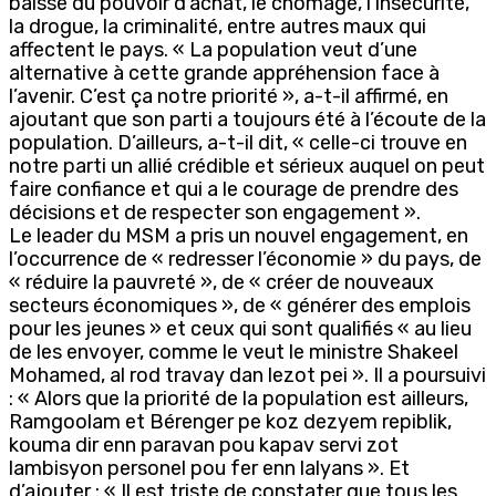
baisse du pouvoir d’achat, le chômage, l’insécurité,
la drogue, la criminalité, entre autres maux qui
affectent le pays. « La population veut d’une
alternative à cette grande appréhension face à
l’avenir. C’est ça notre priorité », a-t-il affirmé, en
ajoutant que son parti a toujours été à l’écoute de la
population. D’ailleurs, a-t-il dit, « celle-ci trouve en
notre parti un allié crédible et sérieux auquel on peut
faire confiance et qui a le courage de prendre des
décisions et de respecter son engagement ».
Le leader du MSM a pris un nouvel engagement, en
l’occurrence de « redresser l’économie » du pays, de
« réduire la pauvreté », de « créer de nouveaux
secteurs économiques », de « générer des emplois
pour les jeunes » et ceux qui sont qualifiés « au lieu
de les envoyer, comme le veut le ministre Shakeel
Mohamed, al rod travay dan lezot pei ». Il a poursuivi
: « Alors que la priorité de la population est ailleurs,
Ramgoolam et Bérenger pe koz dezyem repiblik,
kouma dir enn paravan pou kapav servi zot
lambisyon personel pou fer enn lalyans ». Et
d’ajouter : « Il est triste de constater que tous les