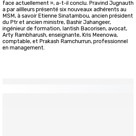
face actuellement », a-t-il conclu. Pravind Jugnauth
a par aillleurs présenté six nouveaux adhérents au
MSM, à savoir Etienne Sinatambou, ancien président
du Ptr et ancien ministre, Bashir Jahangeer,
ingénieur de formation, Iantish Bacorisen, avocat,
Arty Rambharush, enseignante, Kris Meenowa,
comptable, et Prakash Ramchurrun, professionnel
en management.
EN CONTINU
↻
Who cares ?
6 Août 2026 12h23
FCC | Opération DeepCode : Pas de caution pour l’ex-
ASP Seewoo et l’inspecteur Deoojee reconduits en