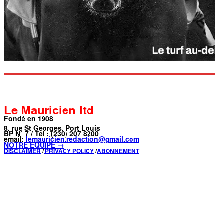
Le Mauricien ltd
Fondé en 1908
8, rue St Georges, Port Louis
BP N° 7 / Tel : (230) 207 8200
email:
lemauricien.redaction@gmail.com
NOTRE ÉQUIPE →
DISCLAIMER
/
PRIVACY POLICY
/
ABONNEMENT