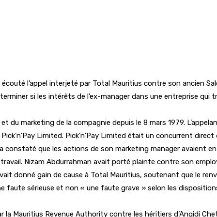
t écouté l’appel interjeté par Total Mauritius contre son ancien
rminer si les intérêts de l’ex-manager dans une entreprise qui t
 du marketing de la compagnie depuis le 8 mars 1979. L’appelan
ée Pick’n’Pay Limited. Pick’n’Pay Limited était un concurrent dire
 il a constaté que les actions de son marketing manager avaient en
travail. Nizam Abdurrahman avait porté plainte contre son employ
 avait donné gain de cause à Total Mauritius, soutenant que le renv
faute sérieuse et non « une faute grave » selon les dispositions de
 par la Mauritius Revenue Authority contre les héritiers d’Angidi Ch