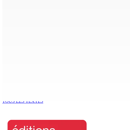
7 Août 2026 17h00
Crash de l’hydravion à La Prairie : aucun déversement d’hui
7 Août 2026 15h50
FCC | Réseau d’importation de drogue : Steven Moothoocur
7 Août 2026 15h00
CIMETIÈRE DE BOIS-MARCHAND : Une inconnue inhumée plus 
7 Août 2026 15h00
Beyond Westminster: The Sydney Pierre episode and Maurit
7 Août 2026 15h00
TOUS LES TEXTES