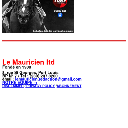
Le Mauricien ltd
Fondé en 1908
8, rue St Georges, Port Louis
BP N° 7 / Tel : (230) 207 8200
email:
lemauricien.redaction@gmail.com
NOTRE ÉQUIPE →
DISCLAIMER
/
PRIVACY POLICY
/
ABONNEMENT