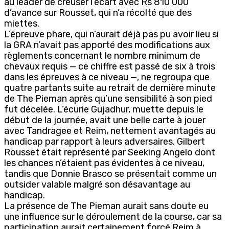
au leader de creuser l’écart avec Rs 810 000
d’avance sur Rousset, qui n’a récolté que des
miettes.
L’épreuve phare, qui n’aurait déjà pas pu avoir lieu si
la GRA n’avait pas apporté des modifications aux
règlements concernant le nombre minimum de
chevaux requis — ce chiffre est passé de six à trois
dans les épreuves à ce niveau —, ne regroupa que
quatre partants suite au retrait de dernière minute
de The Pieman après qu’une sensibilité à son pied
fut décelée. L’écurie Gujadhur, muette depuis le
début de la journée, avait une belle carte à jouer
avec Tandragee et Reim, nettement avantagés au
handicap par rapport à leurs adversaires. Gilbert
Rousset était représenté par Seeking Angelo dont
les chances n’étaient pas évidentes à ce niveau,
tandis que Donnie Brasco se présentait comme un
outsider valable malgré son désavantage au
handicap.
La présence de The Pieman aurait sans doute eu
une influence sur le déroulement de la course, car sa
participation aurait certainement forcé Reim à