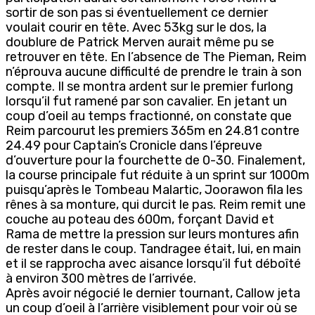
sortir de son pas si éventuellement ce dernier
voulait courir en tête. Avec 53kg sur le dos, la
doublure de Patrick Merven aurait même pu se
retrouver en tête. En l’absence de The Pieman, Reim
n’éprouva aucune difficulté de prendre le train à son
compte. Il se montra ardent sur le premier furlong
lorsqu’il fut ramené par son cavalier. En jetant un
coup d’oeil au temps fractionné, on constate que
Reim parcourut les premiers 365m en 24.81 contre
24.49 pour Captain’s Cronicle dans l’épreuve
d’ouverture pour la fourchette de 0-30. Finalement,
la course principale fut réduite à un sprint sur 1000m
puisqu’après le Tombeau Malartic, Joorawon fila les
rênes à sa monture, qui durcit le pas. Reim remit une
couche au poteau des 600m, forçant David et
Rama de mettre la pression sur leurs montures afin
de rester dans le coup. Tandragee était, lui, en main
et il se rapprocha avec aisance lorsqu’il fut déboîté
à environ 300 mètres de l’arrivée.
Après avoir négocié le dernier tournant, Callow jeta
un coup d’oeil à l’arrière visiblement pour voir où se