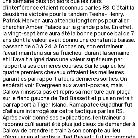
une semaine plus tôt alors que les faits
d’interférence étaient reconnus par les RS. C’était la
deuxième victoire pour le tandem Teeha- Henry.
Patrick Merven aura attendu longtemps pour aller
chercher Amber Palace sur la grande piste. En effet,
la vingt-septième aura été la bonne pour ce bai de 7
ans dont la valeur avait connu une constante baisse,
passant de 60 à 24. A l’occasion, son entraîneur
l’avait maintenu sur sa fraîcheur durant la semaine
et il l’avait aligné dans une valeur supérieure par
rapport à ses dernières courses. Sur le papier, les
quatre premiers chevaux offraient les meilleures
garanties par rapport à leurs dernières sorties. On
espérait voir Evergreen aux avant-postes, mais
Callow n’insista pas et repris sa monture qu’il plaça
sur le flanc gauche de Ted Bassett et plus en retrait
par rapport à Tiger Island. Ramapatee Gujadhur fut
d’ailleurs interrogé sur cette tactique par les RS.
Après avoir donné ses explications, l’entraîneur a
reconnu qu’il aurait été plus judicieux de demander à
Callow de prendre le train à son compte au lieu
d’évoluer en attentiste. Ted Bassett fut incommodé