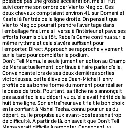
possède pas une grosse accélération, mais il fut
suivi comme son ombre par Viento Magico. Ces
deux chevaux comptaient environ 4L sur Domani et
Kaafel à l’entrée de la ligne droite. On pensait que
Viento Magico pourrait prendre l’avantage dans
l’emballage final, mais il versa à l’intérieur et paya ses
efforts fournis plus tôt. Rebel’s Game continua sur le
même rythme et cela s’avéra suffisant pour
l’emporter. Direct Approach se rapprocha vivement
sur le tard pour compléter le podium.
Don’t Tell Mama, la seule jument en action au Champ
de Mars actuellement, continue à faire parler d’elle.
Convaincante lors de ses deux dernières sorties
victorieuses, cette élève de Jean-Michel Henry
profita de sa bonne forme du moment pour réaliser
la passe de trois. Pourtant, sa tâche ne s’annonçait
pas aussi facile au départ vu qu’elle avait hérité de la
huitième ligne. Son entraîneur avait fait le bon choix
en la confiant à Nishal Teeha, connu pour un as du
départ, qui le propulsa aux avant-postes sans trop
de difficulté. A partir de là, on savait que Don’t Tell
Mama serait difficile à remonter. Cependant, vu