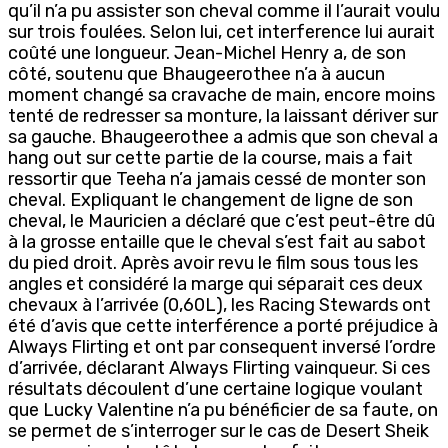
qu’il n’a pu assister son cheval comme il l’aurait voulu
sur trois foulées. Selon lui, cet interference lui aurait
coûté une longueur. Jean-Michel Henry a, de son
côté, soutenu que Bhaugeerothee n’a à aucun
moment changé sa cravache de main, encore moins
tenté de redresser sa monture, la laissant dériver sur
sa gauche. Bhaugeerothee a admis que son cheval a
hang out sur cette partie de la course, mais a fait
ressortir que Teeha n’a jamais cessé de monter son
cheval. Expliquant le changement de ligne de son
cheval, le Mauricien a déclaré que c’est peut-être dû
à la grosse entaille que le cheval s’est fait au sabot
du pied droit. Après avoir revu le film sous tous les
angles et considéré la marge qui séparait ces deux
chevaux à l’arrivée (0,60L), les Racing Stewards ont
été d’avis que cette interférence a porté préjudice à
Always Flirting et ont par consequent inversé l’ordre
d’arrivée, déclarant Always Flirting vainqueur. Si ces
résultats découlent d’une certaine logique voulant
que Lucky Valentine n’a pu bénéficier de sa faute, on
se permet de s’interroger sur le cas de Desert Sheik