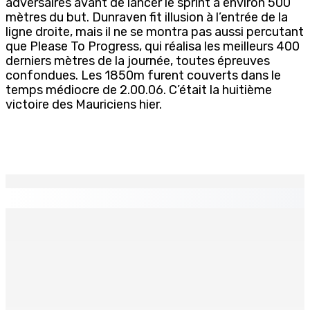
adversaires avant de lancer le sprint à environ 500
mètres du but. Dunraven fit illusion à l’entrée de la
ligne droite, mais il ne se montra pas aussi percutant
que Please To Progress, qui réalisa les meilleurs 400
derniers mètres de la journée, toutes épreuves
confondues. Les 1850m furent couverts dans le
temps médiocre de 2.00.06. C’était la huitième
victoire des Mauriciens hier.
EN CONTINU
↻
BALACLAVA : Enquête après la découverte d’un corps
calciné à la plage
7 Août 2026 11h21
Échiquier politique | Changing of Guards — Chetan