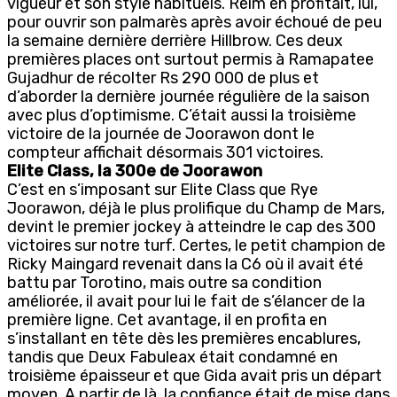
vigueur et son style habituels. Reim en profitait, lui,
pour ouvrir son palmarès après avoir échoué de peu
la semaine dernière derrière Hillbrow. Ces deux
premières places ont surtout permis à Ramapatee
Gujadhur de récolter Rs 290 000 de plus et
d’aborder la dernière journée régulière de la saison
avec plus d’optimisme. C’était aussi la troisième
victoire de la journée de Joorawon dont le
compteur affichait désormais 301 victoires.
Elite Class, la 300e de Joorawon
C’est en s’imposant sur Elite Class que Rye
Joorawon, déjà le plus prolifique du Champ de Mars,
devint le premier jockey à atteindre le cap des 300
victoires sur notre turf. Certes, le petit champion de
Ricky Maingard revenait dans la C6 où il avait été
battu par Torotino, mais outre sa condition
améliorée, il avait pour lui le fait de s’élancer de la
première ligne. Cet avantage, il en profita en
s’installant en tête dès les premières encablures,
tandis que Deux Fabuleax était condamné en
troisième épaisseur et que Gida avait pris un départ
moyen. A partir de là, la confiance était de mise dans